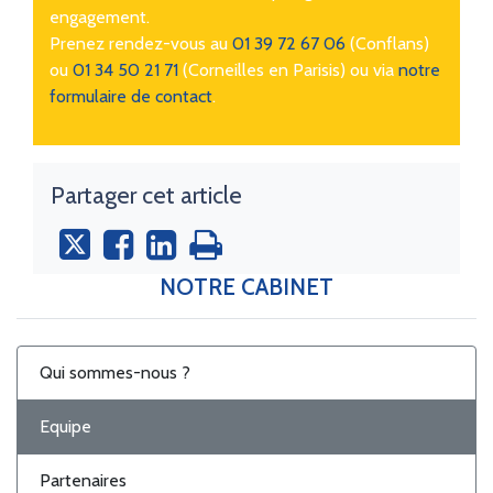
engagement.
Prenez rendez-vous au
01 39 72 67 06
(Conflans)
ou
01 34 50 21 71
(Corneilles en Parisis) ou via
notre
formulaire de contact
.
Partager cet article
NOTRE CABINET
Qui sommes-nous ?
Equipe
Partenaires